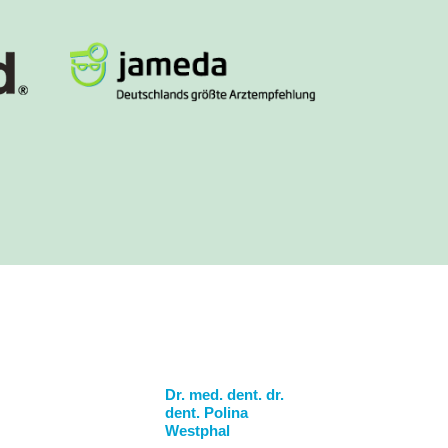
Dr. med. dent. dr.
dent. Polina
Westphal