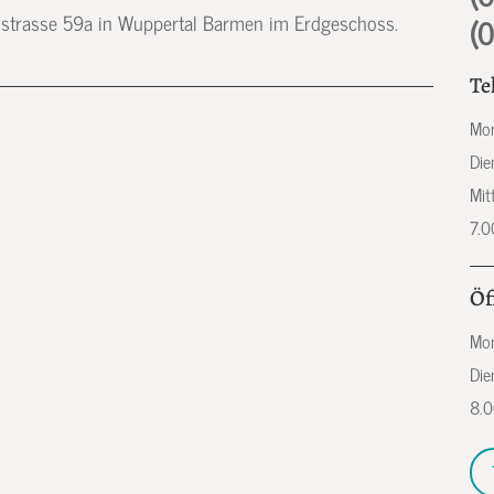
ldstrasse 59a in Wuppertal Barmen im Erdgeschoss.
(
Te
Mon
Die
Mit
7.0
Öf
Mon
Die
8.0