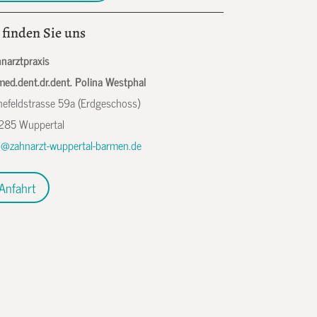
 finden Sie uns
narztpraxis
med.dent.dr.dent. Polina Westphal
efeldstrasse 59a (Erdgeschoss)
285 Wuppertal
o@zahnarzt-wuppertal-barmen.de
Anfahrt