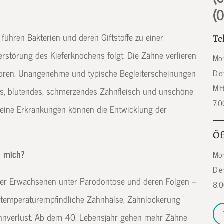
(
führen Bakterien und deren Giftstoffe zu einer
Te
rstörung des Kieferknochens folgt. Die Zähne verlieren
Mon
rloren. Unangenehme und typische Begleiterscheinungen
Die
Mit
es, blutendes, schmerzendes Zahnfleisch und unschöne
7.0
eine Erkrankungen können die Entwicklung der
Öf
h mich?
Mon
Die
 der Erwachsenen unter Parodontose und deren Folgen –
8.0
e temperaturempfindliche Zahnhälse, Zahnlockerung
ahnverlust. Ab dem 40. Lebensjahr gehen mehr Zähne