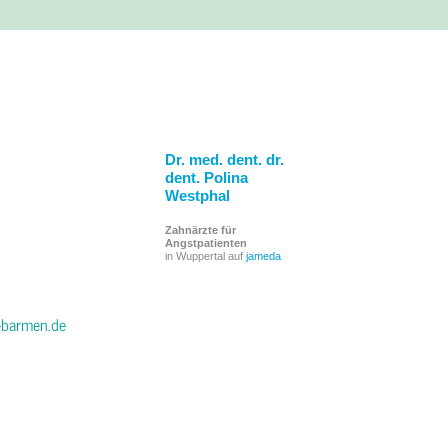
Dr. med. dent. dr.
dent. Polina
Westphal
Zahnärzte für
Angstpatienten
in Wuppertal auf
jameda