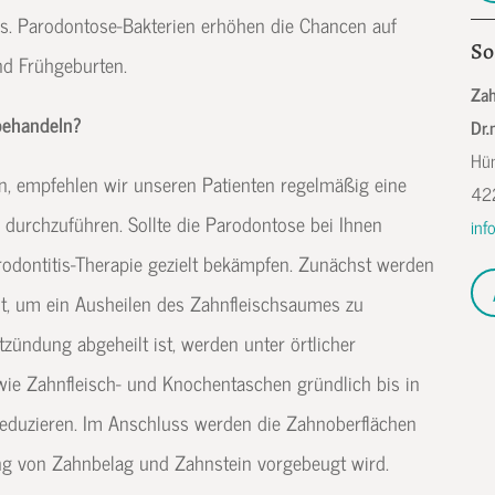
s. Parodontose-Bakterien erhöhen die Chancen auf
So
nd Frühgeburten.
Zah
behandeln?
Dr.
Hün
, empfehlen wir unseren Patienten regelmäßig eine
42
 durchzuführen. Sollte die Parodontose bei Ihnen
inf
Parodontitis-Therapie gezielt bekämpfen. Zunächst werden
it, um ein Ausheilen des Zahnfleischsaumes zu
zündung abgeheilt ist, werden unter örtlicher
ie Zahnfleisch- und Knochentaschen gründlich bis in
u reduzieren. Im Anschluss werden die Zahnoberflächen
ung von Zahnbelag und Zahnstein vorgebeugt wird.